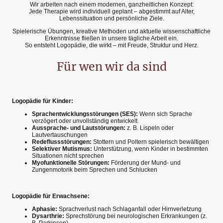
Wir arbeiten nach einem modernen, ganzheitlichen Konzept:
Jede Therapie wird individuell geplant – abgestimmt auf Alter,
Lebenssituation und persönliche Ziele.
Spielerische Übungen, kreative Methoden und aktuelle wissenschaftliche
Erkenntnisse fließen in unsere tägliche Arbeit ein.
So entsteht Logopädie, die wirkt – mit Freude, Struktur und Herz.
Für wen wir da sind
Logopädie für Kinder:
Sprachentwicklungsstörungen (SES):
Wenn sich Sprache
verzögert oder unvollständig entwickelt
Aussprache- und Lautstörungen:
z. B. Lispeln oder
Lautvertauschungen
Redeflussstörungen:
Stottern und Poltern spielerisch bewältigen
Selektiver Mutismus:
Unterstützung, wenn Kinder in bestimmten
Situationen nicht sprechen
Myofunktionelle Störungen:
Förderung der Mund- und
Zungenmotorik beim Sprechen und Schlucken
Logopädie für Erwachsene:
Aphasie:
Sprachverlust nach Schlaganfall oder Hirnverletzung
Dysarthrie:
Sprechstörung bei neurologischen Erkrankungen (z.