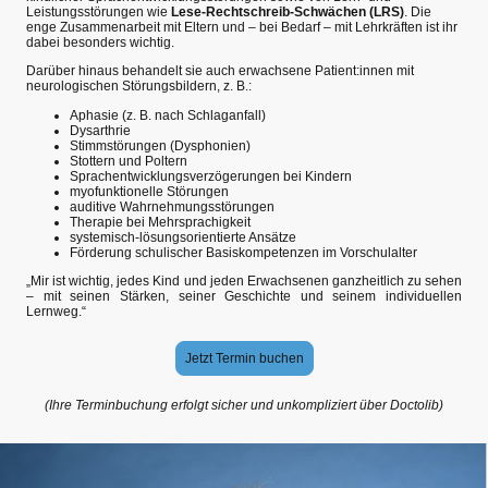
Leistungsstörungen wie
Lese-Rechtschreib-Schwächen (LRS)
. Die
enge Zusammenarbeit mit Eltern und – bei Bedarf – mit Lehrkräften ist ihr
dabei besonders wichtig.
Darüber hinaus behandelt sie auch erwachsene Patient:innen mit
neurologischen Störungsbildern, z. B.:
Aphasie (z. B. nach Schlaganfall)
Dysarthrie
Stimmstörungen (Dysphonien)
Stottern und Poltern
Sprachentwicklungsverzögerungen bei Kindern
myofunktionelle Störungen
auditive Wahrnehmungsstörungen
Therapie bei Mehrsprachigkeit
systemisch-lösungsorientierte Ansätze
Förderung schulischer Basiskompetenzen im Vorschulalter
„Mir ist wichtig, jedes Kind und jeden Erwachsenen ganzheitlich zu sehen
– mit seinen Stärken, seiner Geschichte und seinem individuellen
Lernweg.“
Jetzt Termin buchen
(Ihre Terminbuchung erfolgt sicher und unkompliziert über Doctolib)